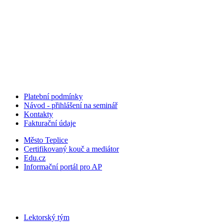
Platební podmínky
Návod - přihlášení na seminář
Kontakty
Fakturační údaje
Město Teplice
Certifikovaný kouč a mediátor
Edu.cz
Informační portál pro AP
Lektorský tým