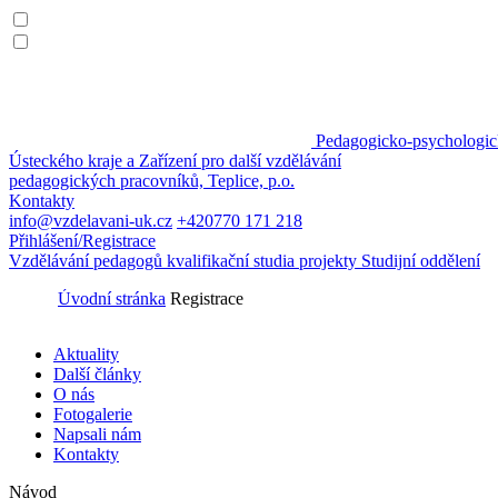
Pedagogicko-psychologic
Ústeckého kraje a Zařízení pro další vzdělávání
pedagogických pracovníků, Teplice, p.o.
Kontakty
info@vzdelavani-uk.cz
+420
770 171 218
Přihlášení/Registrace
Vzdělávání pedagogů
kvalifikační studia
projekty
Studijní oddělení
Úvodní stránka
Registrace
Aktuality
Další články
O nás
Fotogalerie
Napsali nám
Kontakty
Návod