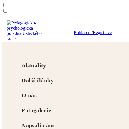
Přihlášení/Registrace
Vzdělávání pedagogů
kvalifikační studia
projekty
Studijní oddělení
Aktuality
Úvodní stránka
Zapomenuté heslo
Další články
NÁVOD
O nás
Přihlášení
na seminář
Fotogalerie
facebook
instagram
linkedin
Napsali nám