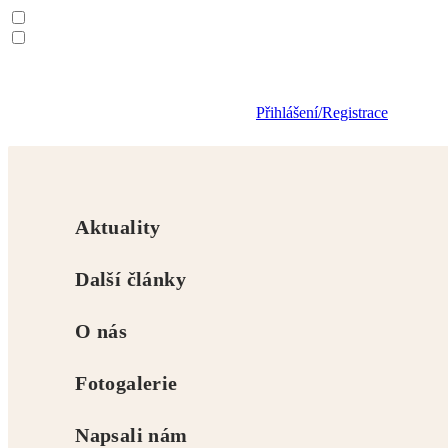
Přihlášení/Registrace
Vzdělávání pedagogů
kvalifikační studia
projekty
Studijní oddělení
Aktuality
Úvodní stránka
Návod - přihlášení na seminář
NÁVOD
Další články
Přihlášení
O nás
na seminář
Fotogalerie
Napsali nám